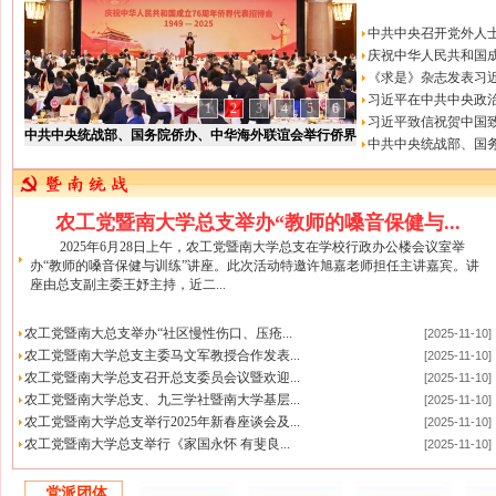
中共中央召开党外人士座
庆祝中华人民共和国成立
《求是》杂志发表习近平
习近平在中共中央政治
1
2
3
4
5
6
习近平致信祝贺中国致
中共中央统战部、国务院侨办、中华海外联谊会举行侨界
中共中央统战部、国务
代表国庆招待会
农工党暨南大学总支举办“教师的嗓音保健与...
2025年6月28日上午，农工党暨南大学总支在学校行政办公楼会议室举
办“教师的嗓音保健与训练”讲座。此次活动特邀许旭嘉老师担任主讲嘉宾。讲
座由总支副主委王妤主持，近二...
农工党暨南大总支举办“社区慢性伤口、压疮...
[2025-11-10]
农工党暨南大学总支主委马文军教授合作发表...
[2025-11-10]
农工党暨南大学总支召开总支委员会议暨欢迎...
[2025-11-10]
农工党暨南大学总支、九三学社暨南大学基层...
[2025-11-10]
农工党暨南大学总支举行2025年新春座谈会及...
[2025-11-10]
农工党暨南大学总支举行《家国永怀 有斐良...
[2025-11-10]
党派团体
更