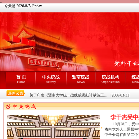
..
今天是:
2026-8-7- Friday
首 页
中央统战
暨南统战
统战机构
统
Home
Activity
News
Organization
Kno
关于印发《暨南大学统一战线成员献计献策工...
[2006-03-31]
李干杰受中
10月28日，
杰向党外人士通报
中全会是在向第二个百