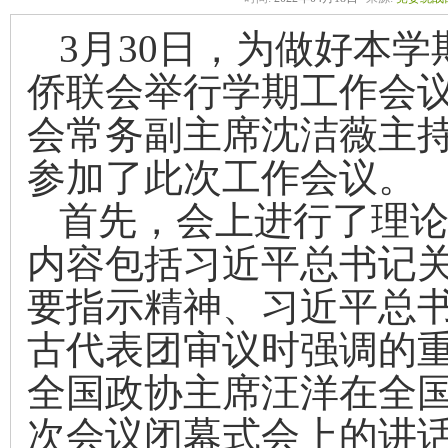
3
月
30
日，为做好本学
侨联会举行学期工作会
会常务副主席沈洁薇主
参加
了
此次工作会议。
首先，会上进行了理
内容包括
习近平
总书记
要指示精神、习近平
总
古代表团审议时强调的
全国政协主席
汪洋在全
次会议闭幕式会上的讲