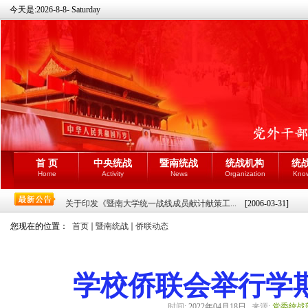
今天是:
2026-8-8- Saturday
首 页
中央统战
暨南统战
统战机构
统
Home
Activity
News
Organization
Kno
关于印发《暨南大学统一战线成员献计献策工...
[2006-03-31]
您现在的位置：
首页
暨南统战
侨联动态
学校侨联会举行学
时间:
2022年04月18日
来源:
党委统战