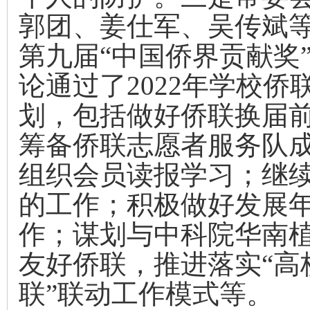
郭团、姜仕军、吴传斌
第九届“中国侨界贡献奖
论通过了
2022
年
学校
侨
划，包括做好侨联换届
筹备侨联志愿者服务队
组
织会员读报学习；继
的工作；积极做好发展
作；谋划与中科院华南
友好侨联，推进落实“高
联”联动工作模式等。