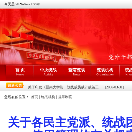
今天是:
2026-8-7- Friday
首 页
中央统战
暨南统战
统战机构
统
Home
Activity
News
Organization
Kno
关于印发《暨南大学统一战线成员献计献策工...
[2006-03-31]
您现在的位置：
首页
统战机构
规章制度
关于各民主党派、统战