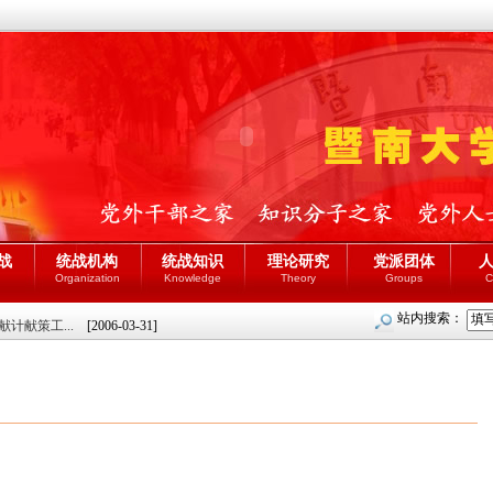
战
统战机构
统战知识
理论研究
党派团体
Organization
Knowledge
Theory
Groups
C
站内搜索：
计献策工...
[2006-03-31]