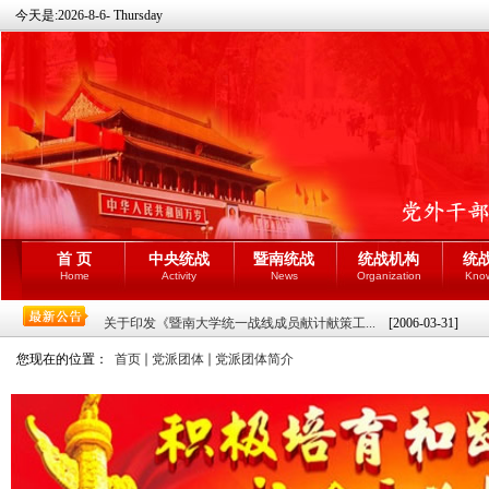
今天是:
2026-8-6- Thursday
首 页
中央统战
暨南统战
统战机构
统
Home
Activity
News
Organization
Kno
关于印发《暨南大学统一战线成员献计献策工...
[2006-03-31]
您现在的位置：
首页
党派团体
党派团体简介