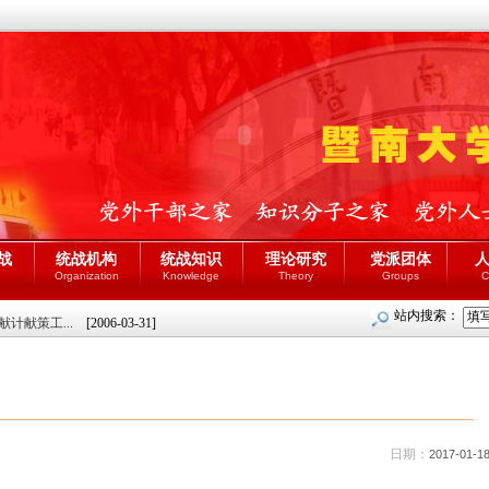
战
统战机构
统战知识
理论研究
党派团体
Organization
Knowledge
Theory
Groups
C
站内搜索：
计献策工...
[2006-03-31]
日期：
2017-01-1