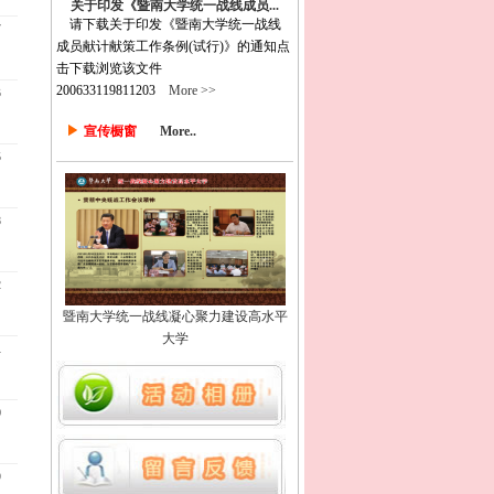
关于印发《暨南大学统一战线成员...
请下载关于印发《暨南大学统一战线
7
成员献计献策工作条例(试行)》的通知点
击下载浏览该文件
200633119811203
More >>
6
宣传橱窗
More..
5
3
2
暨南大学统一战线凝心聚力建设高水平
大学
1
0
9