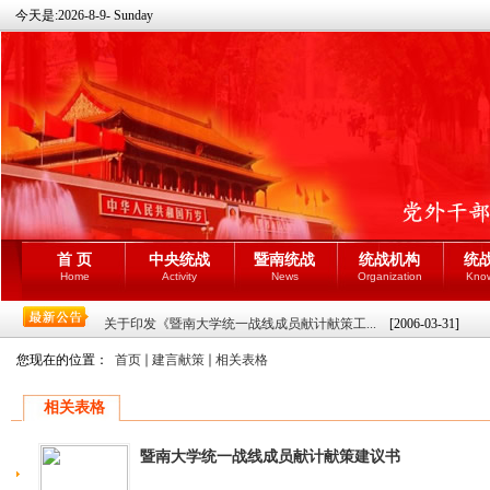
今天是:
2026-8-9- Sunday
首 页
中央统战
暨南统战
统战机构
统
Home
Activity
News
Organization
Kno
关于印发《暨南大学统一战线成员献计献策工...
[2006-03-31]
您现在的位置：
首页
建言献策
相关表格
相关表格
暨南大学统一战线成员献计献策建议书