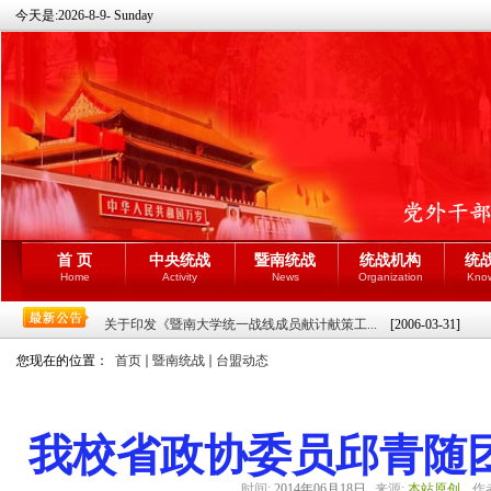
今天是:
2026-8-9- Sunday
首 页
中央统战
暨南统战
统战机构
统
Home
Activity
News
Organization
Kno
关于印发《暨南大学统一战线成员献计献策工...
[2006-03-31]
您现在的位置：
首页
暨南统战
台盟动态
我校省政协委员邱青随
时间:
2014年06月18日
来源:
本站原创
作