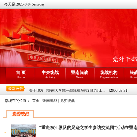
今天是:
2026-8-8- Saturday
首 页
中央统战
暨南统战
统战机构
统
Home
Activity
News
Organization
Kno
关于印发《暨南大学统一战线成员献计献策工...
[2006-03-31]
您现在的位置：
首页
暨南统战
党委统战
党委统战
“重走东江纵队的足迹之学生参访交流团”活动在暨