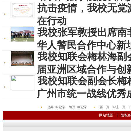
抗击疫情，我校无党
在行动
我校张军教授出席南
华人警民合作中心新址落
我校知联会梅林海副会
届亚洲区域合作与创新国
我校知联会副会长梅
广州市统一战线优秀成
总共
26
记录
每页
10
记录
第一页
<<上一页
下
网站地图
|
隐私