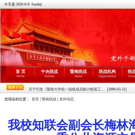
今天是:
2026-8-9- Sunday
首 页
中央统战
暨南统战
统战机构
统
Home
Activity
News
Organization
Kno
关于印发《暨南大学统一战线成员献计献策工...
[2006-03-31]
您现在的位置：
首页
暨南统战
党外动态
我校知联会副会长梅林