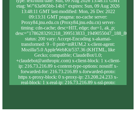
type: text/html date: Sun, 09 Aug 2026 13:48:11 GMT
etag: W/"63a965bb-14b1" expires: Sun, 09 Aug 2026
13:48:11 GMT last-modified: Mon, 26 Dec 2022
09:13:31 GMT pragma: no-cache server:
Proxy84.jnu.edu.cn (Proxy84.jnu.edu.cn) server-
timing: cdn-cache; desc=HIT, edge; dur=1, ak_p;
desc="1786283291218_399513833_1949055047_188_806_9
status: 200 vary: Accept-Encoding x-akamai-
transformed: 9 - 0 pmb=mRUM,2 x-client-agent:
Mozilla/5.0 AppleWebKit/537.36 (KHTML, like
Gecko; compatible; ClaudeBot/1.0;
+claudebot@anthropic.com) x-client-block: 1 x-client-
ip: 216.73.216.89 x-content-type-options: nosniff x-
forwarded-for: 216.73.216.89 x-forwarded-proto:
https x-proxy-block: 0 x-proxy-ip: 23.208.24.233 x-
real-block: 1 x-real-ip: 216.73.216.89 x-ssl-proto:
TLSv1.3