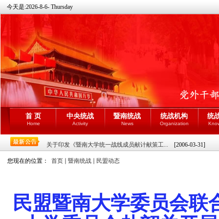
今天是:
2026-8-6- Thursday
首 页
中央统战
暨南统战
统战机构
统
Home
Activity
News
Organization
Kno
关于印发《暨南大学统一战线成员献计献策工...
[2006-03-31]
您现在的位置：
首页
暨南统战
民盟动态
民盟暨南大学委员会联