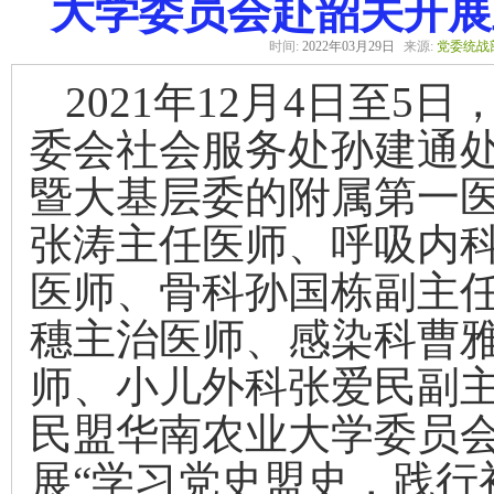
大学委员会赴韶关开展
时间:
2022年03月29日
来源:
党委统战
2021
年
12
月
4
日至
5
日
委会社会服务处孙建通
暨大基层委的附属第一
张涛主任医师、呼吸内
医师、骨科孙国栋副主
穗主治医师、感染科曹
师、小儿外科张爱民副
民盟华南农业大学委员
展“学习党史盟史，践行