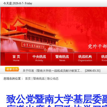
今天是:
2026-8-7- Friday
首 页
中央统战
暨南统战
统战机构
统
Home
Activity
News
Organization
Kno
关于印发《暨南大学统一战线成员献计献策工...
[2006-03-31]
您现在的位置：
首页
暨南统战
致公动态
致公党暨南大学基层委