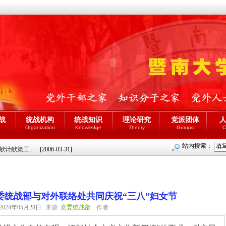
战
统战机构
统战知识
理论研究
党派团体
Organization
Knowledge
Theory
Groups
C
站内搜索：
计献策工...
[2006-03-31]
委统战部与对外联络处共同庆祝“三八”妇女节
2024年05月28日
来源:
党委统战部
作者: