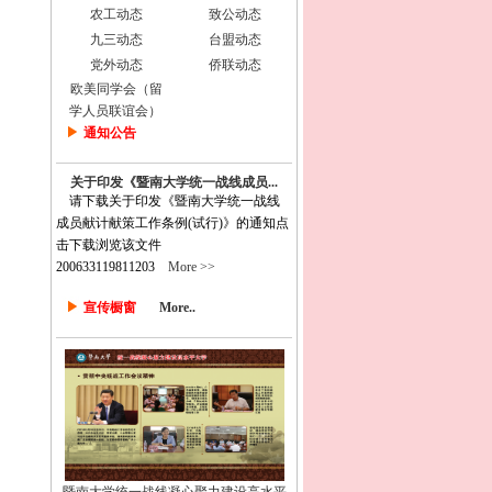
农工动态
致公动态
九三动态
台盟动态
党外动态
侨联动态
欧美同学会（留
学人员联谊会）
通知公告
关于印发《暨南大学统一战线成员...
请下载关于印发《暨南大学统一战线
成员献计献策工作条例(试行)》的通知点
击下载浏览该文件
200633119811203
More >>
宣传橱窗
More..