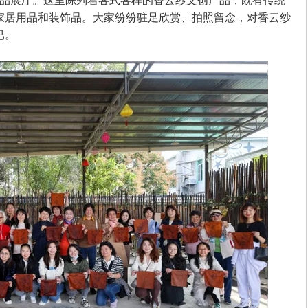
品展厅。这里陈列着各式各样的香云纱文创产品，既有传统
家居用品和装饰品。大家纷纷驻足欣赏、拍照留念，对香云纱
已
。