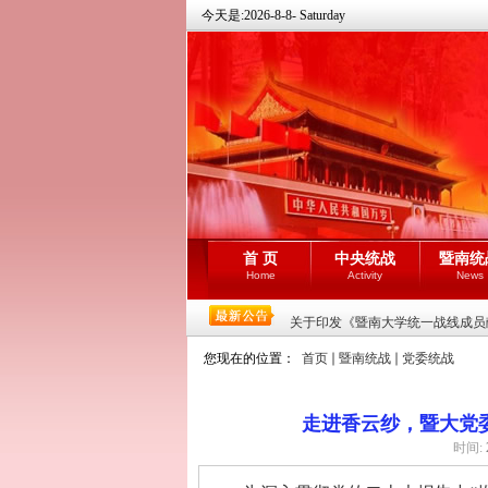
今天是:
2026-8-8- Saturday
首 页
中央统战
暨南统
Home
Activity
News
关于印发《暨南大学统一战线成员献
您现在的位置：
首页
暨南统战
党委统战
走进香云纱，暨大党
时间: