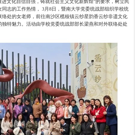
推进文化自信自强，铸就社会主义文化新辉煌”的要求，树立民
女同志的工作热情，
3
月
8
日，暨南大学党委统战部组织学校统
联络处的女老师，前往南沙区榄核镇云纱星韵香云纱非遗文化
的独特魅力。活动由学校党委统战部部长梁燕和对外联络处处