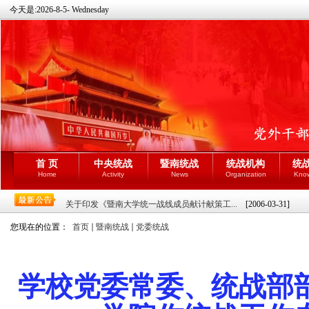
今天是:
2026-8-5- Wednesday
首 页
中央统战
暨南统战
统战机构
统
Home
Activity
News
Organization
Kno
关于印发《暨南大学统一战线成员献计献策工...
[2006-03-31]
您现在的位置：
首页
暨南统战
党委统战
学校党委常委、统战部