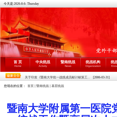
今天是:
2026-8-6- Thursday
首 页
中央统战
暨南统战
统战机构
统
Home
Activity
News
Organization
Kno
关于印发《暨南大学统一战线成员献计献策工...
[2006-03-31]
您现在的位置：
首页
暨南统战
基层统战
暨南大学附属第一医院党