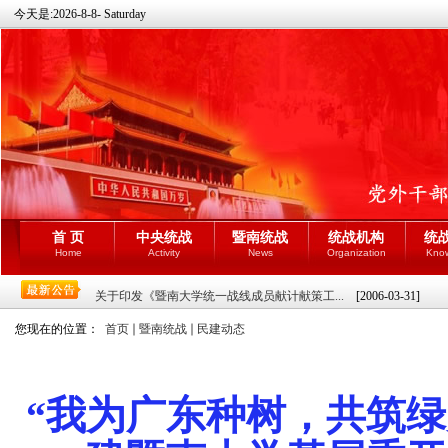
今天是:
2026-8-8- Saturday
首 页
中央统战
暨南统战
统战机构
统
Home
Activity
News
Organization
Kno
关于印发《暨南大学统一战线成员献计献策工...
[2006-03-31]
您现在的位置：
首页
暨南统战
民建动态
“我为广东种树，共筑绿