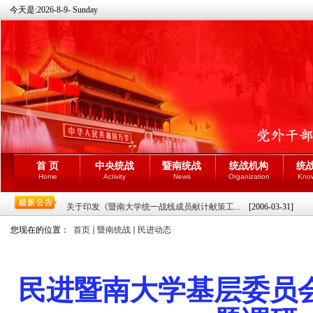
今天是:
2026-8-9- Sunday
首 页
中央统战
暨南统战
统战机构
统
Home
Activity
News
Organization
Kno
关于印发《暨南大学统一战线成员献计献策工...
[2006-03-31]
您现在的位置：
首页
暨南统战
民进动态
民进暨南大学基层委员