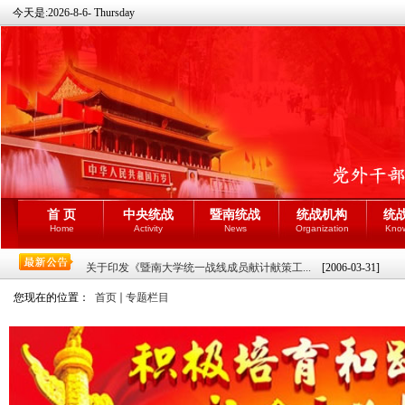
今天是:
2026-8-6- Thursday
首 页
中央统战
暨南统战
统战机构
统
Home
Activity
News
Organization
Kno
关于印发《暨南大学统一战线成员献计献策工...
[2006-03-31]
您现在的位置：
首页
专题栏目